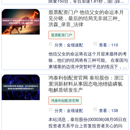
限量150台，零百加速1.81秒，油门踩到
底的瞬间，连洛杉矶的夕阳都追不....
股票配资门户 他信父女的命运本月
见分晓，最后的结局无非就三种_
洪森_录音_法律
股票配资门户
分类：金领速配
查看：110
他信父女的命运将在这个月迎来最终的考
验，他们的结局将有三种可能。 在泰国与
柬埔寨的边境冲突暂时平息的情况下，佩
通坦与她的父亲他信所面临的麻烦并未因
鸿泰利创配资官网 泰坦股份：浙江
此结束。这个月....
寰润新材料从事固态电池锂硫磷氯
电解质研发生产
鸿泰利创配资官网
分类：金领速配
查看：138
本站消息，泰坦股份(003036)08月05日在
投资者关系平台上答复投资者关心的问