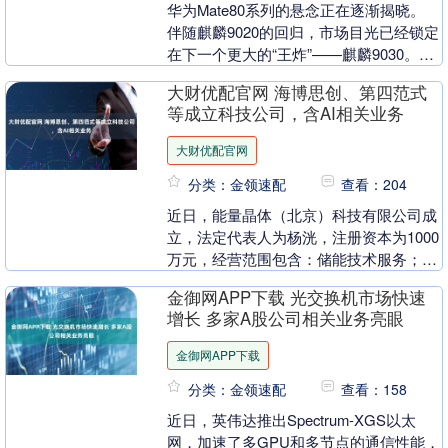
华为Mate80系列的悬念正在逐渐揭晓。
伴随麒麟9020的回归，市场目光已经锁定
在下一个更大的“王炸”——麒麟9030。这
不仅仅是一次常规迭代，而更像是华为
大财优配官网 海博思创、第四范式
在....
等成立科技公司，含AI相关业务
大财优配官网
分类：金领速配
查看：204
近日，能量晶体（北京）科技有限公司成
立，法定代表人为杨洸，注册资本为1000
万元，经营范围包含：储能技术服务；人
工智能应用软件开发；人工智能行业应用
金御网APP下载 光交换机市场快速
系统集成服务....
增长 多家A股公司相关业务亮眼
金御网APP下载
分类：金领速配
查看：158
近日，英伟达推出Spectrum-XGS以太
网，加速了多GPU和多节点的通信性能，