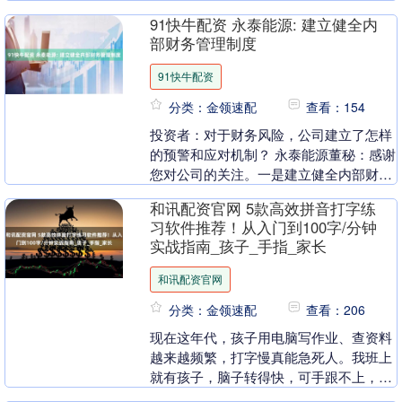
涨超18%，续创历史新高，....
91快牛配资 永泰能源: 建立健全内
部财务管理制度
91快牛配资
分类：金领速配
查看：154
投资者：对于财务风险，公司建立了怎样
的预警和应对机制？ 永泰能源董秘：感谢
您对公司的关注。一是建立健全内部财务
管理制度。公司每年对内部财务管理进行
和讯配资官网 5款高效拼音打字练
评价及优化，防....
习软件推荐！从入门到100字/分钟
实战指南_孩子_手指_家长
和讯配资官网
分类：金领速配
查看：206
现在这年代，孩子用电脑写作业、查资料
越来越频繁，打字慢真能急死人。我班上
就有孩子，脑子转得快，可手跟不上，一
道题想明白了，打字半天出不来，作业交