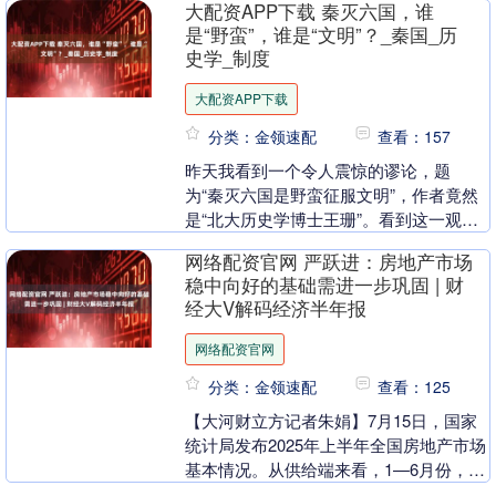
大配资APP下载 秦灭六国，谁
得比谁都晚。其实....
是“野蛮”，谁是“文明”？_秦国_历
史学_制度
大配资APP下载
分类：金领速配
查看：157
昨天我看到一个令人震惊的谬论，题
为“秦灭六国是野蛮征服文明”，作者竟然
是“北大历史学博士王珊”。看到这一观
点，我的第一反应就是——这不仅仅是愚
网络配资官网 严跃进：房地产市场
昧，简直是恶意的扭....
稳中向好的基础需进一步巩固 | 财
经大V解码经济半年报
网络配资官网
分类：金领速配
查看：125
【大河财立方记者朱娟】7月15日，国家
统计局发布2025年上半年全国房地产市场
基本情况。从供给端来看，1—6月份，全
国房地产开发投资同比下降11.2%。 “房