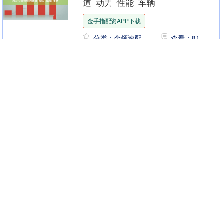
道_动力_性能_车辆
金手指配资APP下载
分类：金领速配
查看：81
速度，是竞技世界中永恒的追求。不论是
在球台之上疾如闪电的回球，还是在弯道
之间精准压线的驾控，真正的高手从不满
足于单一赛场。这一次，乒乓球世界冠军
汇盈配资 哈氏合金b3和c276区别_
梁靖崑携手他的座....
环境_热处理_氧化
汇盈配资
分类：金领速配
查看：114
哈氏合金B3和C276是两种广泛应用于化
工、石油、能源等领域的镍基耐蚀合金，
它们在成分、性能及适用环境上存在显著
差异。以下从材料特性、耐腐蚀性能、机
博盈证券配资官网 5月23日香港六
械性能、应用....
福珠宝黄金价格36820港币/两