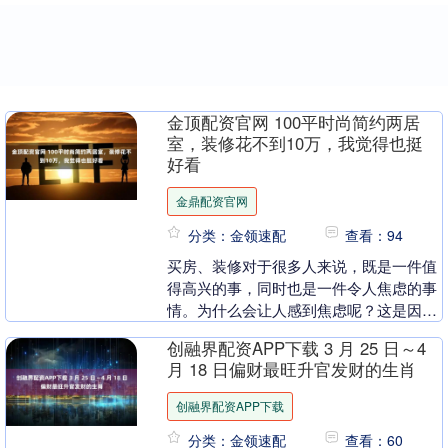
金顶配资官网 100平时尚简约两居
室，装修花不到10万，我觉得也挺
好看
金鼎配资官网
分类：金领速配
查看：94
买房、装修对于很多人来说，既是一件值
得高兴的事，同时也是一件令人焦虑的事
情。为什么会让人感到焦虑呢？这是因为
现在房价高昂，买房已经是是一件很不容
创融界配资APP下载 3 月 25 日～4
易的事情。房子买....
月 18 日偏财最旺升官发财的生肖
创融界配资APP下载
分类：金领速配
查看：60