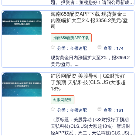
题。 投资者：董秘您好！请问公司新成立
的浙江寰润新材料主营业务是什么，公司
海南658配资APP下载 现货黄金日
是否....
内涨幅扩大至2% 报3356.2美元/盎
司
海南658配资APP下载
分类：金领速配
查看：174
现货黄金日内涨幅扩大至2%，报3356.2
美元/盎司。....
红股网配资 美股异动 | Q2财报好
于预期 天弘科技(CLS.US)大涨超
18%
红股网配资
分类：金领速配
查看：161
（原标题：美股异动 | Q2财报好于预期
天弘科技(CLS.US)大涨超18%） 智通财
经APP获悉，周二，天弘科技(CLS.US)大