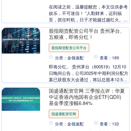
在阅读之前，温馨提醒您，本文仅供参考
娱乐，不可迷信！ “人勤财来，运到福
至，抓住时机，日子才能越过越红火。”
这段时间，不少人都盼着财运更顺、事业
股指期货配资公司平台 贵州茅台、
更上一层楼。3....
五粮液，即将分红！
股指期货配资公司平台
分类：金领速配
查看：189
即将分红。 贵州茅台（600519）12月10
日晚间公告，公司2025年中期利润分配方
案已获股东大会通过，将以总股本12.52
亿股为基数，每股派发23.957元....
国盛通配资官网 三季报点评：华夏
中证香港内地国有企业ETF(QDII)
基金季度涨幅6.84%
国盛通配资官网
分类：金领速配
查看：132