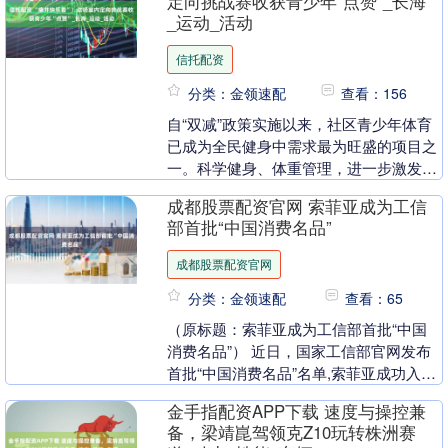
定向挑战赛收获青少年“点赞”_长海
_运动_活动
信托配资
分类：金领速配
查看：156
自“双减”政策实施以来，社区青少年体育
已成为全民健身中需求最为旺盛的项目之
一。科学健身、体重管理，进一步激发了
青少年对体育多样化、趣味化的需求。如
成都股票配资官网 索菲亚成为工信
何让运动健身又....
部首批“中国消费名品”
成都股票配资官网
分类：金领速配
查看：65
（原标题：索菲亚成为工信部首批“中国
消费名品”） 近日，国家工信部官网发布
首批“中国消费名品”名单,索菲亚成功入选
并作为“时代优品”企业代表。 这是继3月
金手指配资APP下载 速度与操控兼
荣获“....
备，梁靖崑驾领克Z10玩转株洲赛