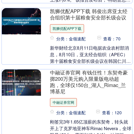
表示，政府应该获得该公司约10%的股
凯狮优配APP下载 韩俊出席亚太经
份，该公司的....
合组织第十届粮食安全部长级会议
凯狮优配APP下载
分类：金领速配
查看：70
新华财经北京8月11日电据农业农村部消
息，8月10日，亚太经合组织（APEC）
第十届粮食安全部长级会议在韩国仁川召
开，农业农村部部长韩俊率团出席。在大
中融证券官网 有钱任性！东契奇豪
会闭幕环节....
掷200万美元购入限量版电动超
跑，全球仅150台_湖人_Rimac_兰
博基尼
中融证券官网
分类：金领速配
查看：120
刚签完3年1.65亿顶薪的东契奇，转头就
开上了克罗地亚神车Rimac Nevera，全球