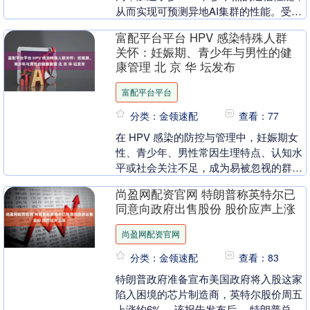
从而实现可预测异地AI集群的性能。受此
消息催化，光交换机（Optical Ci....
富配平台平台 HPV 感染特殊人群
关怀：妊娠期、青少年与男性的健
康管理 北 京 华 坛发布
富配平台平台
分类：金领速配
查看：77
在 HPV 感染的防控与管理中，妊娠期女
性、青少年、男性常因生理特点、认知水
平或社会关注不足，成为易被忽视的群
体。这三类人群的 HPV 感染不仅存在独
尚盈网配资官网 特朗普称英特尔已
特的健康风....
同意向政府出售股份 股价应声上涨
尚盈网配资官网
分类：金领速配
查看：83
特朗普政府准备宣布美国政府将入股这家
陷入困境的芯片制造商，英特尔股价周五
上涨约6%。 该报告发布后，·特朗普总统