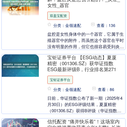
女性_器官
双盈宝配资
分类：金领速配
查看：136
盆腔是女性身体中的一个器官，它属于生
殖器官中的附件，而虽然这个器官在平时
没有明显的作用，但它也很容易受到炎症
入侵而诱发盆腔炎。那么，盆腔炎是怎么
宝钜证券平台 【ESG动态】夏厦
引起的呢？ 六盘....
精密（001306.SZ）获华证指数
ESG最新评级B，行业排名第271
宝钜证券平台
分类：金领速配
查看：86
日前，华证指数公布了新一期（2025年4
月30日）的ESG评级结果，夏厦精密
（001306.SZ）获得B评级（华证指数评
级为C起至AAA九档，C为最低档，
信托配资 “痛并快乐着”！这场室内
AAA....