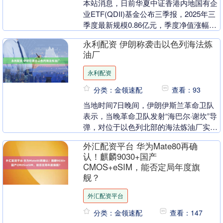
本站消息，日前华夏中证香港内地国有企
业ETF(QDII)基金公布三季报，2025年三
季度最新规模0.86亿元，季度净值涨幅为
6.84%。 从业绩表现来看，华夏中....
永利配资 伊朗称袭击以色列海法炼
油厂
永利配资
分类：金领速配
查看：93
当地时间7日晚间，伊朗伊斯兰革命卫队
表示，当晚革命卫队发射“海巴尔·谢坎”导
弹，对位于以色列北部的海法炼油厂实施
打击，导弹已命中该设施。伊朗革命卫队
外汇配资平台 华为Mate80再确
称，此次行动....
认！麒麟9030+国产
CMOS+eSIM，能否定局年度旗
舰？
外汇配资平台
分类：金领速配
查看：147