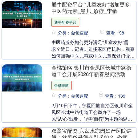
通牛配资平台 “儿童友好”增加更多
地....
中医药元素_患儿_诊疗_李敏
通牛配资平台
分类：金领速配
查看：98
中医药服务如何更好满足“儿童友好”需
求？近日，记者走进多家医疗机构，观察
如何加强中医儿科或中医儿童保健门诊建
设，为儿童提供全方位的优质中医药保健
金橘策略 银川市金凤区长城中路街
诊疗服务。 在医....
道工会开展2026年新春慰问活动
金橘策略
分类：金领速配
查看：139
2月10日下午，宁夏回族自治区银川市金
凤区长城中路街道工会举办了一场
以“从‘心’出发，向‘需’而行”为主题的温馨
而隆重的新春慰问活动，向辖区内166位
双盈宝配资 六盘水凉园妇产医院讲
来自小微企....
解：盆腔炎是怎么引起的？_炎症_