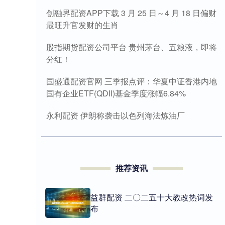
创融界配资APP下载 3 月 25 日～4 月 18 日偏财
最旺升官发财的生肖
股指期货配资公司平台 贵州茅台、五粮液，即将
分红！
国盛通配资官网 三季报点评：华夏中证香港内地
国有企业ETF(QDII)基金季度涨幅6.84%
永利配资 伊朗称袭击以色列海法炼油厂
推荐资讯
益群配资 二〇二五十大教改热词发
布