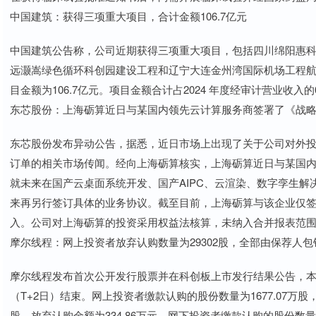
中国建筑：获得三项重大项目，合计金额106.7亿元
中国建筑公告称，公司近期获得三项重大项目，包括四川绵阳惠科
远灏嵩绿色循环科创园建设工程和辽宁大连金州湾国际机场工程
目金额为106.7亿元。项目金额合计占2024 年度经审计营业收入的0
东芯股份：上海砺算近日与某国内领先云计算服务商签署了《战
东芯股份发布异动公告，据悉，近日市场上出现了关于公司对外投
订单的相关市场传闻。经向上海砺算核实，上海砺算近日与某国
就未来在国产云桌面系统开发、国产AIPC、云渲染、数字孪生
来再另行签订具体的业务协议。截至目前，上海砺算与该企业仅
入。公司对上海砺算的投资采用权益法核算，未纳入合并报表范
摩尔线程：网上投资者放弃认购数量为29302股，全部由保荐人包
摩尔线程发布首次公开发行股票并在科创板上市发行结果公告，本次
（T+2日）结束。网上投资者缴款认购的股份数量为1677.07万股，
股，放弃认购金额为334.86万元。网下投资者缴款认购的股份数量