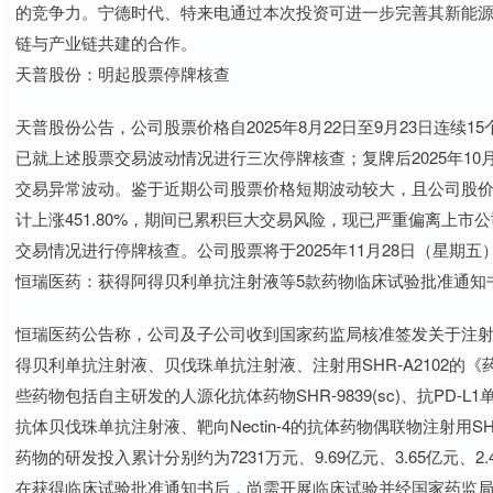
的竞争力。宁德时代、特来电通过本次投资可进一步完善其新能
链与产业链共建的合作。
天普股份：明起股票停牌核查
天普股份公告，公司股票价格自2025年8月22日至9月23日连续
已就上述股票交易波动情况进行三次停牌核查；复牌后2025年10月
交易异常波动。鉴于近期公司股票价格短期波动较大，且公司股价累计涨
计上涨451.80%，期间已累积巨大交易风险，现已严重偏离上
交易情况进行停牌核查。公司股票将于2025年11月28日（星期
恒瑞医药：获得阿得贝利单抗注射液等5款药物临床试验批准通知
恒瑞医药公告称，公司及子公司收到国家药监局核准签发关于注射用HRS-7
得贝利单抗注射液、贝伐珠单抗注射液、注射用SHR-A2102
些药物包括自主研发的人源化抗体药物SHR-9839(sc)、抗PD
抗体贝伐珠单抗注射液、靶向Nectin-4的抗体药物偶联物注射用SHR
药物的研发投入累计分别约为7231万元、9.69亿元、3.65亿元、
在获得临床试验批准通知书后，尚需开展临床试验并经国家药监