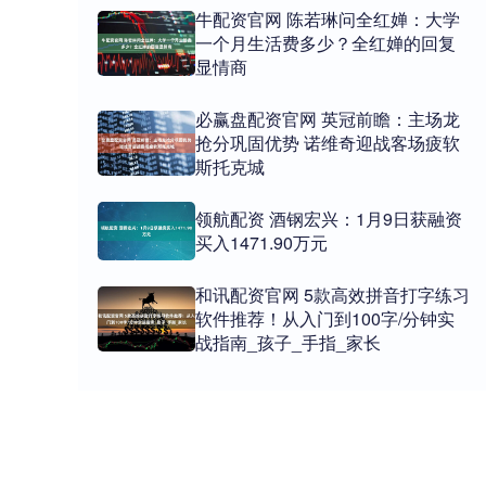
牛配资官网 陈若琳问全红婵：大学
一个月生活费多少？全红婵的回复
显情商
必赢盘配资官网 英冠前瞻：主场龙
抢分巩固优势 诺维奇迎战客场疲软
斯托克城
领航配资 酒钢宏兴：1月9日获融资
买入1471.90万元
和讯配资官网 5款高效拼音打字练习
软件推荐！从入门到100字/分钟实
战指南_孩子_手指_家长