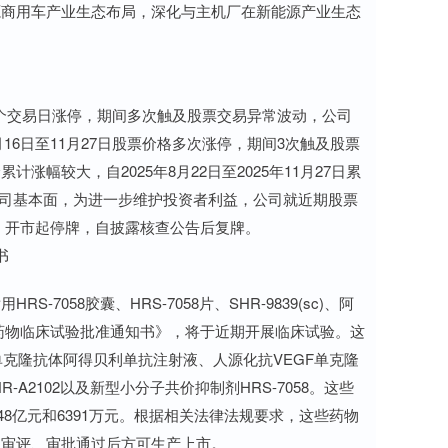
源商用车产业生态布局，深化与主机厂在新能源产业生态
15个交易日涨停，期间多次触及股票交易异常波动，公司
16日至11月27日股票价格多次涨停，期间3次触及股票
幅较大，自2025年8月22日至2025年11月27日累
市公司基本面，为进一步维护投资者利益，公司就近期股票
五）开市起停牌，自披露核查公告后复牌。
书
058胶囊、HRS-7058片、SHR-9839(sc)、阿
的《药物临床试验批准通知书》，将于近期开展临床试验。这
-L1单克隆抗体阿得贝利单抗注射液、人源化抗VEGF单克隆
-A2102以及新型小分子共价抑制剂HRS-7058。这些
2.48亿元和6391万元。根据相关法律法规要求，这些药物
局审评、审批通过后方可生产上市。