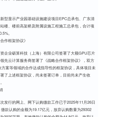
新型显示产业园基础设施建设项目EPC总承包、广东清
航站楼、楼前高架桥及附属设施工程施工总承包，合计项
.5%。
略合作框架协议》
资企业砺算科技（上海）有限公司签署了大额GPU芯片
内领先云计算服务商签署了《战略合作框架协议》，双方
解决方案等领域的合作达成指导性的框架协议，具体项目未
签署了上述框架协议，尚未签署订单，目前尚未产生收
围。
销
发行的网上、网下认购缴款工作已于2025年11月26日
缴款认购的金额为19.17亿元，放弃认购数量为29302
为3920万股，有效缴款认购的金额为44.8亿元，放弃认