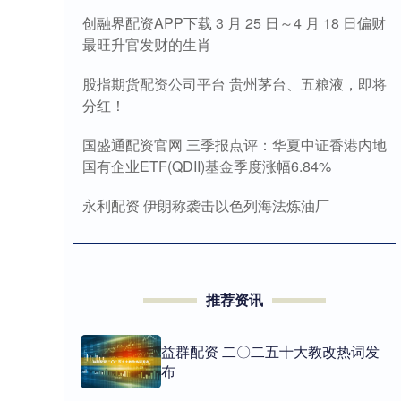
创融界配资APP下载 3 月 25 日～4 月 18 日偏财
最旺升官发财的生肖
股指期货配资公司平台 贵州茅台、五粮液，即将
分红！
国盛通配资官网 三季报点评：华夏中证香港内地
国有企业ETF(QDII)基金季度涨幅6.84%
永利配资 伊朗称袭击以色列海法炼油厂
推荐资讯
益群配资 二〇二五十大教改热词发
布