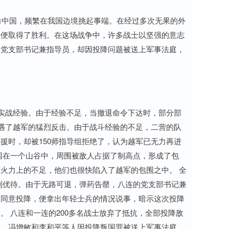
指向中国，频繁在我国边境挑起事端。在经过多次无果的外
间便取得了胜利。在这场战争中，许多战士以坚强的意志
的党支部书记兼指导员，却因投降问题被送上军事法庭，
乏实战经验。由于经验不足，当撤退命令下达时，部分部
遭遇了越军的猛烈反击。由于战斗经验的不足，二营的队
援时，却被150师指导组拒绝了，认为越军已无力再进
困在一个山谷中，周围被敌人占据了制高点，形成了包
火力上的不足，他们也很快陷入了越军的包围之中。 全
到优待。由于无路可退，弹药告罄，八连的党支部书记兼
不同意投降，便拿出年轻士兵的情况说事，暗示这次投降
 八连和一连的200多名战士放弃了抵抗，全部投降敌
后，冯增敏和李和平等人因投降叛国罪被送上军事法庭，