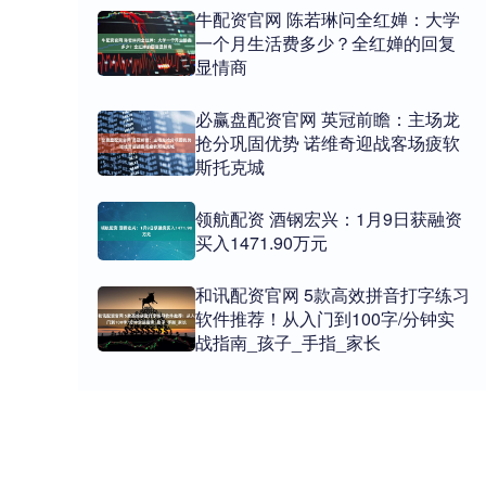
牛配资官网 陈若琳问全红婵：大学
一个月生活费多少？全红婵的回复
显情商
必赢盘配资官网 英冠前瞻：主场龙
抢分巩固优势 诺维奇迎战客场疲软
斯托克城
领航配资 酒钢宏兴：1月9日获融资
买入1471.90万元
和讯配资官网 5款高效拼音打字练习
软件推荐！从入门到100字/分钟实
战指南_孩子_手指_家长