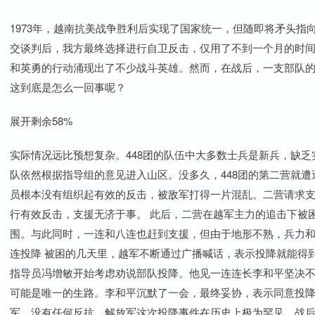
1973年，越南抗美战争胜利后实现了国家统一，但随即将矛头
交谈判后，我方最终选择进行自卫反击，仅用了不到一个月的时
和英勇的行动涌现出了不少战斗英雄。然而，在战后，一支部队
这到底是怎么一回事呢？
展开剩余58%
实际情况远比预想复杂。448团的队伍中大多数士兵是新兵，缺
队依然根据指导组的意见进入山区。没多久，448团的第二营就
员根本没有组织起有效的反击，被敌军打得一片混乱。二营请求支
行有效反击，支援无济于事。 此后，二营在越军主力的追击下被
围。与此同时，一连和八连也赶到支援，但由于地形不熟，兵力和
连投降 被困的几天里，越军不断通过广播喊话，表示投降就能得
指导员冯增敏开始考虑劝说部队投降。他见一连连长李和平坚决
可能是唯一的生路。李和平沉默了一会，最终妥协，表示同意投降。
军。没有任何反抗，解放军这次投降事件在历史上极为罕见。战